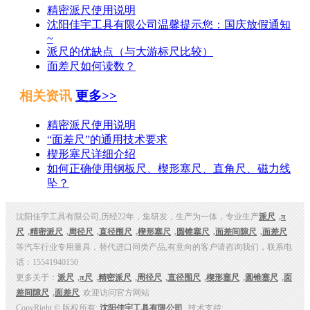
精密派尺使用说明
沈阳佳宇工具有限公司温馨提示您：国庆放假通知
~
派尺的优缺点（与大游标尺比较）
面差尺如何读数？
相关资讯
更多>>
精密派尺使用说明
“面差尺”的通用技术要求
楔形塞尺详细介绍
如何正确使用钢板尺、楔形塞尺、直角尺、磁力线
坠？
沈阳佳宇工具有限公司,历经22年，集研发，生产为一体，专业生产
派尺
,
π
尺
,
精密派尺
,
周径尺
,
直径围尺
,
楔形塞尺
,
圆锥塞尺
,
面差间隙尺
,
面差尺
等汽车行业专用量具，替代进口同类产品,有意向的客户请咨询我们，联系电
话：15541940150
更多关于：
派尺
,
π尺
,
精密派尺
,
周径尺
,
直径围尺
,
楔形塞尺
,
圆锥塞尺
,
面
差间隙尺
,
面差尺
欢迎访问官方网站
CopyRight © 版权所有:
沈阳佳宇工具有限公司
技术支持: