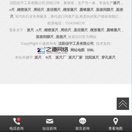
沈阳佳宇工具有限公司,历经22年，集研发，生产为一体，专业生产
派尺
,
π尺
,
精密派尺
,
周径尺
,
直径围尺
,
楔形塞尺
,
圆锥塞尺
,
面差间隙尺
,
面差
尺
等汽车行业专用量具，替代进口同类产品,有意向的客户请咨询我们，
联系电话：15541940150
更多关于：
派尺
,
π尺
,
精密派尺
,
周径尺
,
直径围尺
,
楔形塞尺
,
圆锥塞尺
,
面差间隙尺
,
面差尺
欢迎访问官方网站
CopyRight © 版权所有:
沈阳佳宇工具有限公司
技术支持:
网站地图
XML
本站关键字:
派尺
π尺
派尺厂
派尺厂家
沈阳派尺
穿孔派尺
电话咨询
短信咨询
留言咨询
查看地图