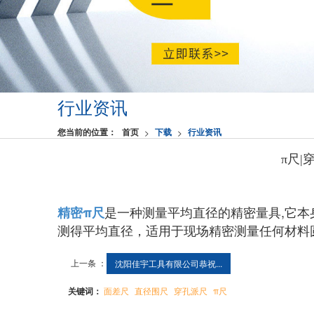
行业资讯
您当前的位置：
首页
下载
行业资讯
>
>
π尺
是一种测量平均直径的精密量具,它本
精密π尺
测得平均直径，适用于现场精密测量任何材料
上一条 ：
沈阳佳宇工具有限公司恭祝...
关键词：
面差尺
直径围尺
穿孔派尺
π尺